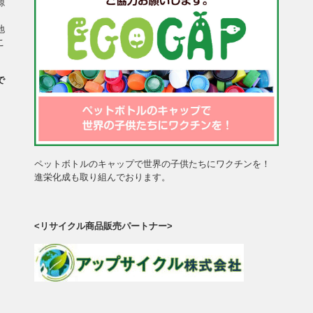
源
、
地
こ
で
、
。
ペットボトルのキャップで世界の子供たちにワクチンを！
進栄化成も取り組んでおります。
<リサイクル商品販売パートナー>