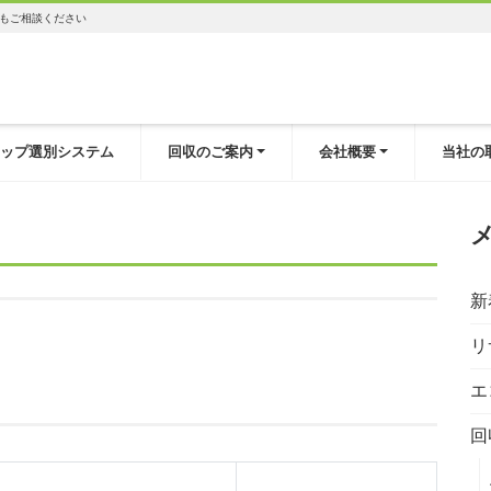
もご相談ください
ップ選別システム
回収のご案内
会社概要
当社の
新
リ
エ
回