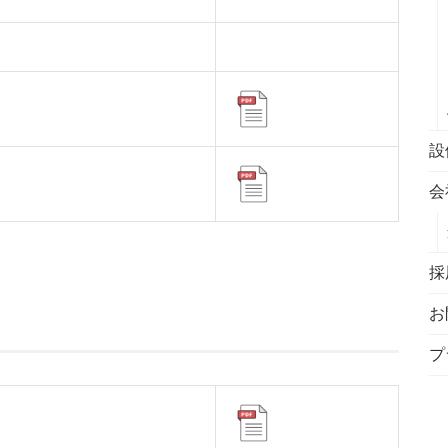
設
会
採
お
プ