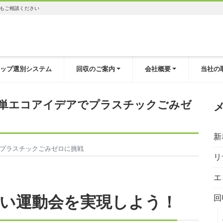
もご相談ください
ップ選別システム
回収のご案内
会社概要
当社の
簡単エコアイデアでプラスチックごみゼ
新
でプラスチックごみゼロに挑戦
リ
エ
い運動会を実現しよう！
回