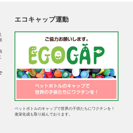
エコキャップ運動
え
源
、
地
こ
で
、
。
ペットボトルのキャップで世界の子供たちにワクチンを！
進栄化成も取り組んでおります。