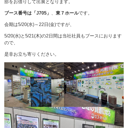
部をお借りして出展となります。
ブース番号は「J705」
、
東７ホール
です。
会期は5/20(水)～22日(金)ですが、
5/20(水)と5/21(木)の2日間は当社社員もブースにおります
ので、
是非お立ち寄りください。