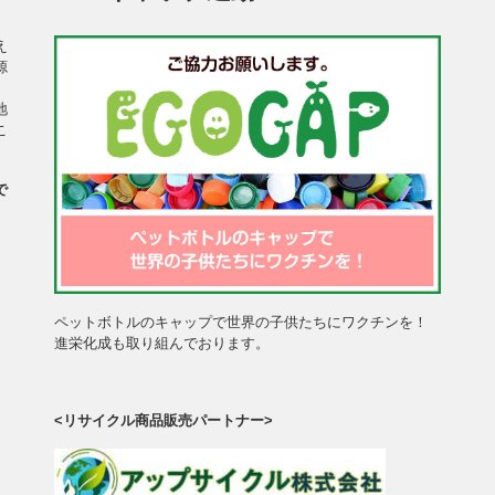
え
源
、
地
こ
で
、
。
ペットボトルのキャップで世界の子供たちにワクチンを！
進栄化成も取り組んでおります。
<リサイクル商品販売パートナー>