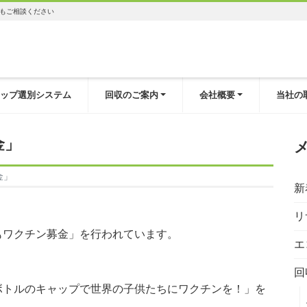
もご相談ください
ップ選別システム
回収のご案内
会社概要
当社の
金」
金」
新
リ
もワクチン募金」を行われています。
エ
回
ボトルのキャップで世界の子供たちにワクチンを！」を