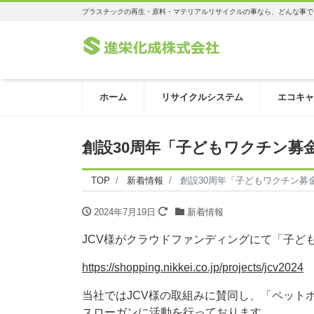
プラスチックの再生・原料・マテリアルリサイクルの事なら、どんな事で
ホーム
リサイクルシステム
エコキャ
創設30周年「子どもワクチン募
TOP
新着情報
創設30周年「子どもワクチン募
2024年7月19日
新着情報
JCV様がクラウドファンディングにて「子ど
https://shopping.nikkei.co.jp/projects/jcv2024
当社ではJCV様の取組みに賛同し、「ペット
スローガンに活動を行っております。