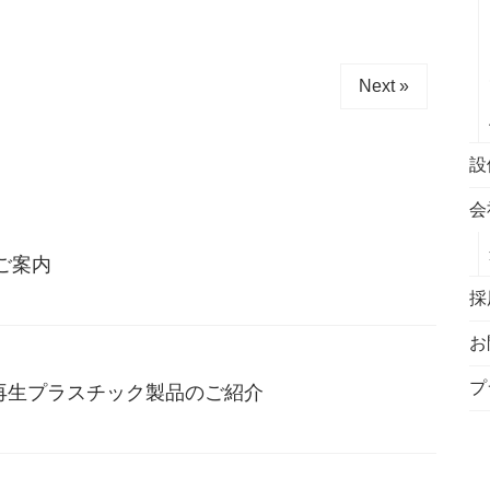
Next »
設
会
ご案内
採
お
プ
再生プラスチック製品のご紹介