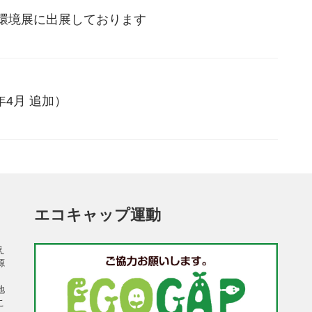
EW環境展に出展しております
年4月 追加）
エコキャップ運動
え
源
、
地
こ